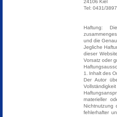
24106 Kiel
Tel: 0431/3897
Haftung: Di
zusammengeste
und die Genau
Jegliche Haftu
dieser Website
Vorsatz oder g
Haftungsaussc
1. Inhalt des 
Der Autor über
Vollständigke
Haftungsans
materieller o
Nichtnutzung 
fehlerhafter u