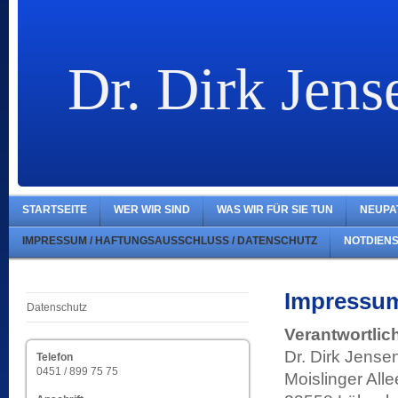
Dr. Dirk Jens
STARTSEITE
WER WIR SIND
WAS WIR FÜR SIE TUN
NEUPA
IMPRESSUM / HAFTUNGSAUSSCHLUSS / DATENSCHUTZ
NOTDIEN
Impressu
Datenschutz
Verantwortlich
Dr. Dirk Jense
Telefon
0451 / 899 75 75
Moislinger Alle