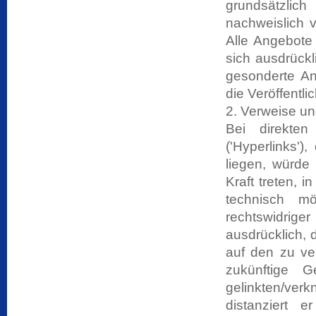
grundsätzlic
nachweislich v
Alle Angebote 
sich ausdrückl
gesonderte An
die Veröffentli
2. Verweise un
Bei direkte
('Hyperlinks'
liegen, würde 
Kraft treten, 
technisch m
rechtswidrig
ausdrücklich, 
auf den zu ve
zukünftige G
gelinkten/verk
distanziert e