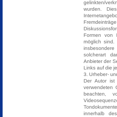
gelinkten/ver
wurden. Dies
Internetang
Fremdeinträ
Diskussionsfor
Formen von Da
möglich sind. 
insbesondere
solcherart da
Anbieter der S
Links auf die j
3. Urheber- u
Der Autor ist
verwendeten 
beachten, v
Videosequenze
Tondokumente
innerhalb de