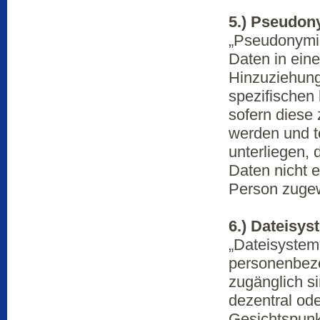
5.) Pseudon
„Pseudonymis
Daten in ein
Hinzuziehung
spezifischen
sofern diese
werden und 
unterliegen,
Daten nicht ei
Person zuge
6.) Dateisys
„Dateisystem“
personenbezo
zugänglich s
dezentral od
Gesichtspunk