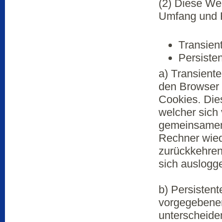
(2) Diese We
Umfang und F
Transien
Persisten
a) Transient
den Browser 
Cookies. Die
welcher sich
gemeinsamen 
Rechner wied
zurückkehren
sich auslogg
b) Persisten
vorgegebenen
unterscheide