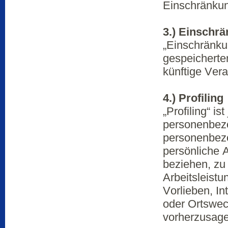
Einschränkun
3.) Einschr
„Einschränkun
gespeicherte
künftige Ver
4.) Profiling
„Profiling“ i
personenbezo
personenbez
persönliche A
beziehen, zu
Arbeitsleistu
Vorlieben, In
oder Ortswec
vorherzusage