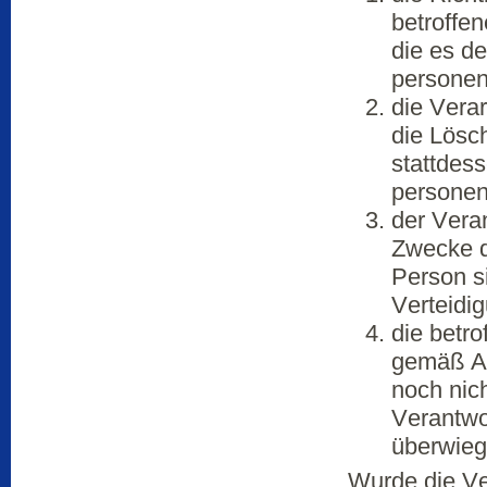
betroffen
die es de
personen
die Vera
die Lösc
stattdes
personen
der Vera
Zwecke de
Person s
Verteidi
die betr
gemäß Ar
noch nich
Verantwo
überwieg
Wurde die V