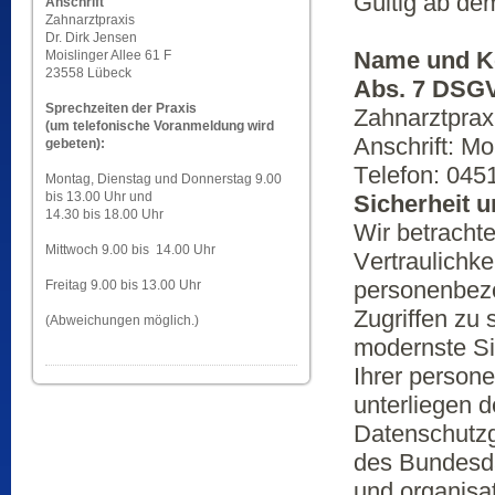
Gültig ab de
Anschrift
Zahnarztpraxis
Dr. Dirk Jensen
Name und Ko
Moislinger Allee 61 F
23558 Lübeck
Abs. 7 DSG
Sprechzeiten der Praxis
Zahnarztpraxi
(um telefonische Voranmeldung wird
Anschrift: Mo
gebeten):
Telefon: 045
Montag, Dienstag und Donnerstag 9.00
bis 13.00 Uhr und
Sicherheit 
14.30 bis 18.00 Uhr
Wir betrachte
Mittwoch 9.00 bis 14.00 Uhr
Vertraulichke
personenbezo
Freitag 9.00 bis 13.00 Uhr
Zugriffen zu
(Abweichungen möglich.)
modernste Si
Ihrer person
unterliegen 
Datenschutz
des Bundesd
und organisa