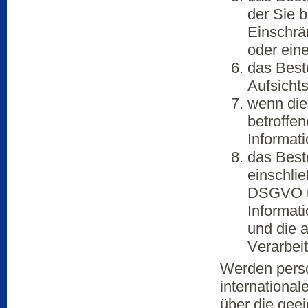
der Sie 
Einschrä
oder ein
das Best
Aufsicht
wenn die
betroffe
Informat
das Best
einschlie
DSGVO un
Informati
und die 
Verarbeit
Werden perso
international
über die gee