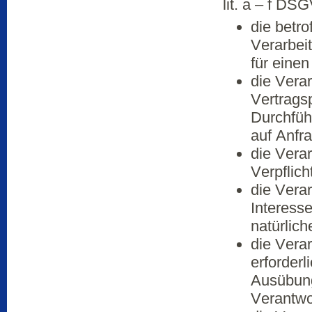
lit. a – f DS
die betro
Verarbei
für eine
die Verar
Vertragsp
Durchfüh
auf Anfra
die Verar
Verpflich
die Verar
Interess
natürlic
die Vera
erforderl
Ausübung 
Verantwo