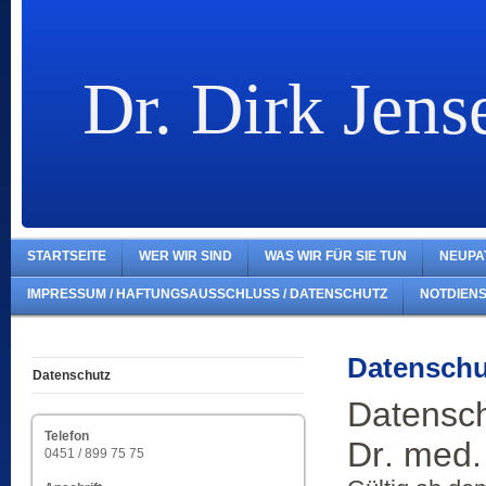
Dr. Dirk Jens
STARTSEITE
WER WIR SIND
WAS WIR FÜR SIE TUN
NEUPA
IMPRESSUM / HAFTUNGSAUSSCHLUSS / DATENSCHUTZ
NOTDIEN
Datenschu
Datenschutz
Datensch
Telefon
Dr. med.
0451 / 899 75 75