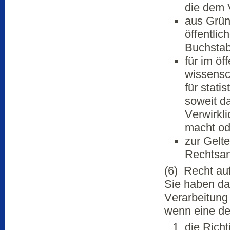
die dem 
aus Grün
öffentli
Buchstab
für im öf
wissensc
für stat
soweit d
Verwirkl
macht ode
zur Gelt
Rechtsan
(6) Recht au
Sie haben da
Verarbeitung
wenn eine de
die Rich