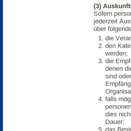
(3) Auskunft
Sofern perso
jederzeit Au
über folgend
die Vera
den Kate
werden;
die Empf
denen di
sind ode
Empfänger
Organisa
falls mög
personen
dies nich
Dauer;
das Best