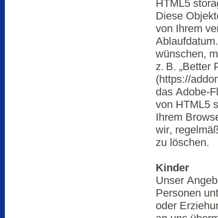
HTML5 storag
Diese Objekt
von Ihrem ve
Ablaufdatum.
wünschen, mü
z. B. „Better 
(https://addo
das Adobe-Fl
von HTML5 st
Ihrem Browse
wir, regelmä
zu löschen.
Kinder
Unser Angebo
Personen unt
oder Erziehu